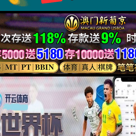
8
刚完成 ISO9001 年度复审，不和大家说官方套话。我们
银超滤撬装系统
2026-07-01
tyc522cc太阳成集团将制药级超