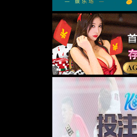
suncitygroup太阳成集团
公司概况
发展历程
suncitygroup太阳成集团
招贤纳士
通过 ISO 年度复核后，我们想跟客户说几句 “实在话”
2026-07-0
用反馈。为了保证每一台交付设备品质稳定，你的诉求永远是...
从生物制药到半导体材料：tyc522cc太阳成集团成功交付纳米
即投即产。...