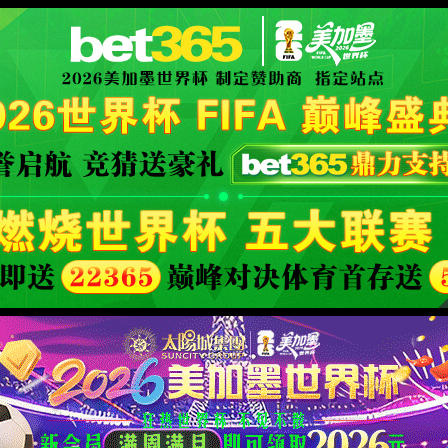
集团(股份)有限公司-Official web