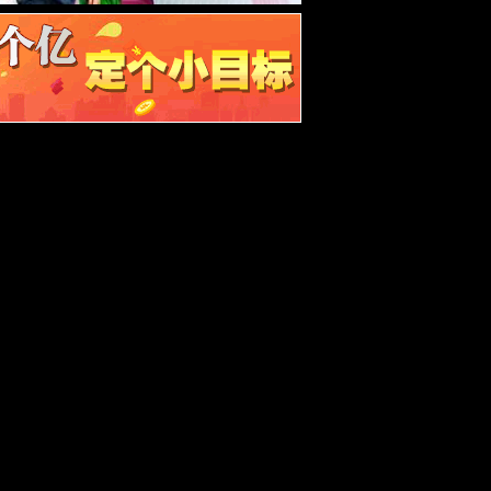
的前言探索...