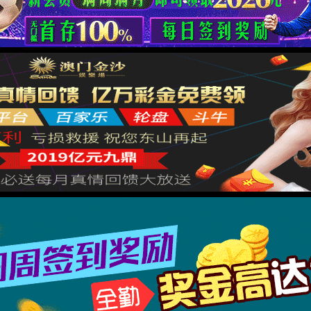
行生物反应器
厌氧发酵罐
酶生物反应器
团欢迎您
>
suncitygroup太阳成集团
>