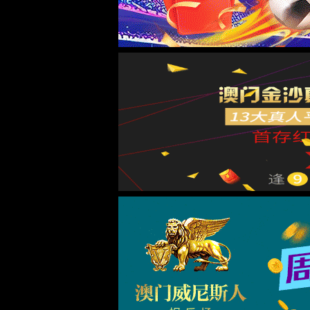
膜分离设备
喷雾干燥机
网站首页
tyc522cc太阳成集团欢迎您
>
公司概况
发展历程
suncitygroup太阳成集团
招贤纳士
产品展示
>
发酵罐设备
生物反应器
切向流超滤系统
膜分离设备
喷雾干燥机
产品资讯
>
发酵罐知识
生物反应器
切向流超滤
膜分离设备
喷雾干燥机
平
用户案例
>
科研
生物/制药
食品/化工
联系我们
中文
En
北京tyc522cc太阳成集团发酵罐
>
中文版
>
tyc522cc太阳成集