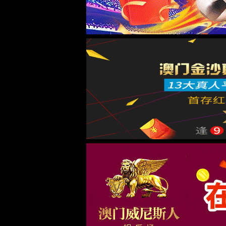
膜分离设备
喷雾干燥机
网站首页
tyc522cc太阳成集团欢迎您
>
公司概况
发展历程
suncitygroup太阳成集团
招贤纳士
产品展示
>
发酵罐设备
生物反应器
切向流超滤系统
膜分离设备
喷雾干燥机
产品资讯
>
发酵罐知识
生物反应器
切向流超滤
膜分离设备
喷雾干燥机
平
用户案例
>
科研
生物/制药
食品/化工
联系我们
中文
En
北京tyc522cc太阳成集团发酵罐
>
中文版
>
tyc522cc太阳成集