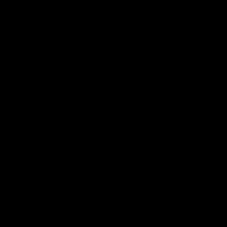
也能随时查看发酵温度、pH 值、溶氧量等数据。一旦发现参数