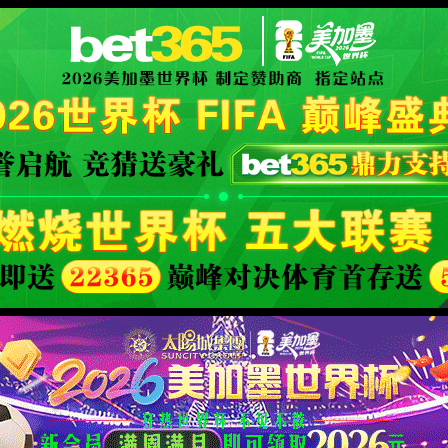
集团(股份)有限公司-Official web