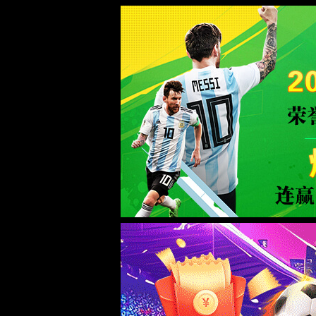
欢迎您-www.tyc522cc.com太阳成
010-64919358
中文
|
English
发酵罐设备
生物反应器
切向流超滤系统