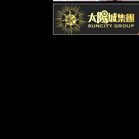
玉米淀粉的酶解发酵是典型的生物催化过程，其效率高度依赖温度
米淀粉研发实验里，能精准把控碳源、氮源等营养成分的补充
态，大大提高玉米淀粉转化为目标产物的效率。同时，其升级的
效果。