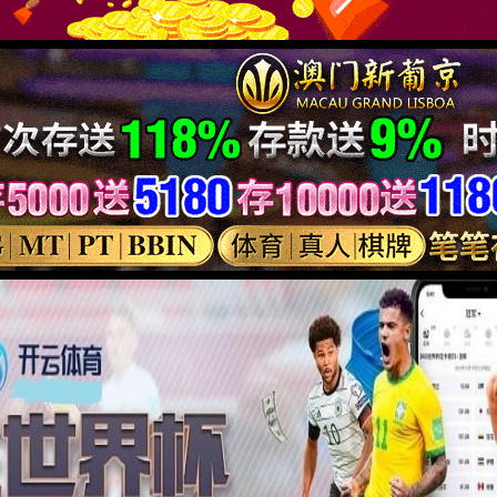
025.08.04
cc太阳成集团（HOLVES）发酵罐的“怀抱”。
，聚焦这家龙头企业如何以全产业链实力推动玉米实现从 “膳食
发核心区域，这里向来是外人鲜有机会踏入的 “禁地”，而正是在这片