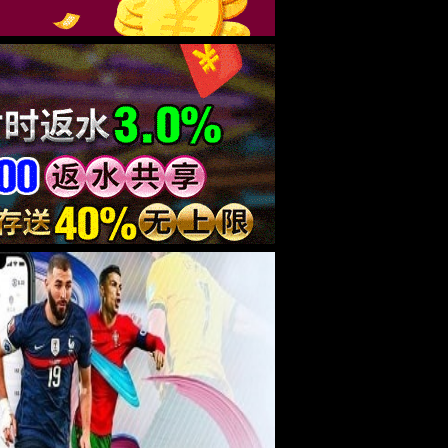
” 到高附加值产品的华丽转身。在镜头捕捉的东晓生物实验室场景
严谨的实验空间里，tyc522cc太阳成集团的设备正为玉米深加工